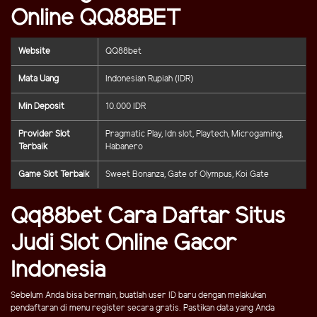
Online QQ88BET
Website
QQ88bet
Mata Uang
Indonesian Rupiah (IDR)
Min Deposit
10.000 IDR
Provider Slot
Pragmatic Play, Idn slot, Playtech, Microgaming,
Terbaik
Habanero
Game Slot Terbaik
Sweet Bonanza, Gate of Olympus, Koi Gate
Qq88bet Cara Daftar Situs
Judi Slot Online Gacor
Indonesia
Sebelum Anda bisa bermain, buatlah user ID baru dengan melakukan
pendaftaran di menu register secara gratis. Pastikan data yang Anda