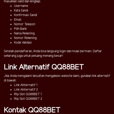
masukkan valid dan lengkap.
Username
Kata Sandi
Konfirmasi Sandi
Email
Nomor Telepon
Pilih Bank
Nama Rekening
Nomor Rekening
Kode Validasi
Setelah pendaftaran, Anda bisa langsung login dan mulai bermain. Daftar
sekarang juga untuk peluang menang besar!
Link Alternatif QQ88BET
Jika Anda mengalami kesulitan mengakses website kami, gunakan link alternatif
di bawah:
Link Alnternatif 1
Link Alnternatif 2
Rtp Slot QQ88BET 1
Rtp Slot QQ88BET 2
Kontak QQ88BET