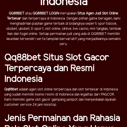
Indonesia
QQ88BET
atau
QQ88BET LOGIN
merupakan
Situs Agen Judi Slot Online
Terbesar
dan terpercaya di Indonesia. Dengan pilihan game beragam, kami
menghadirkan puluhan game terbaik di bidangnya seperti sportsbook,
sbobet, ubobet, E-sport, slot online, idnlive, live casino, mm tangkas, tembak
ikan dan togel online. Setiap permainan judi yang ada di QQ88BET memiliki
keunikan tersendiri serta tampilan bervariatif yang menjadikannya semakin
seru.
Qq88bet Situs Slot Gacor
Terpercaya dan Resmi
Indonesia
Qq88bet
adalah agen slot online terpercaya dan slot terbesar di Indonesia
yang sudah memiliki lisensi resmi di Indonesia dan legalitas dari PAGCOR.
Kami memiliki game slot gacor gampang jackpot dan menyediakan layanan
customer service 24 jam nonstop.
Jenis Permainan dan Rahasia