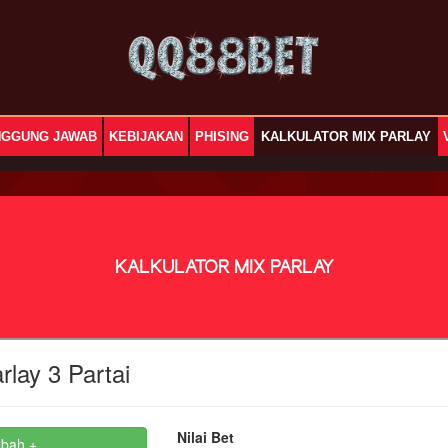
NGGUNG JAWAB
KEBIJAKAN
PHISING
KALKULATOR MIX PARLAY
KALKULATOR MIX PARLAY