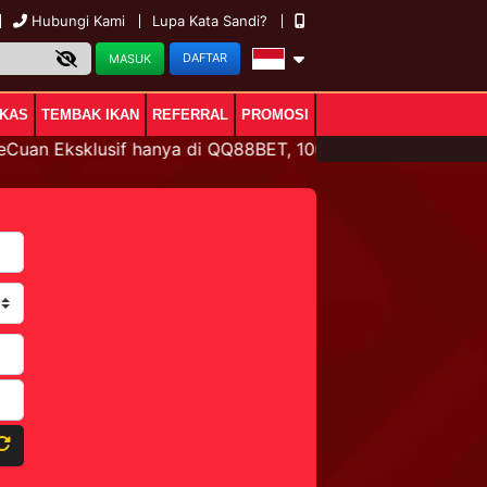
Hubungi Kami
Lupa Kata Sandi?
DAFTAR
KAS
TEMBAK IKAN
REFERRAL
PROMOSI
ya di QQ88BET, 100% gratis! Buruan main dan menangkan had