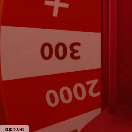
KLIK DISINI!