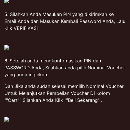
5. Silahkan Anda Masukan PIN yang dikirimkan ke
Email Anda dan Masukan Kembali Password Anda, Lalu
Klik VERIFIKASI
6. Setelah anda mengkonfirmasikan PIN dan
PASSWORD Anda, Silahkan anda pilih Nominal Voucher
yang anda inginkan.
Dan Jika anda sudah selesai memilih Nominal Voucher,
Untuk Melanjutkan Pembelian Voucher Di Kolom
""Cart"" Silahkan Anda Klik ""Beli Sekarang"".