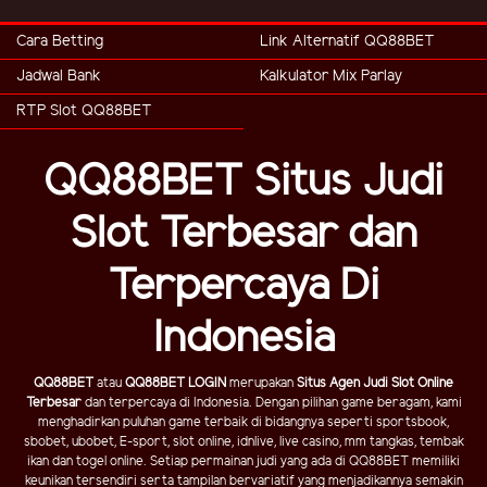
Cara Betting
Link Alternatif QQ88BET
Jadwal Bank
Kalkulator Mix Parlay
RTP Slot QQ88BET
QQ88BET Situs Judi
Slot Terbesar dan
Terpercaya Di
Indonesia
QQ88BET
atau
QQ88BET LOGIN
merupakan
Situs Agen Judi Slot Online
Terbesar
dan terpercaya di Indonesia. Dengan pilihan game beragam, kami
menghadirkan puluhan game terbaik di bidangnya seperti sportsbook,
sbobet, ubobet, E-sport, slot online, idnlive, live casino, mm tangkas, tembak
ikan dan togel online. Setiap permainan judi yang ada di QQ88BET memiliki
keunikan tersendiri serta tampilan bervariatif yang menjadikannya semakin