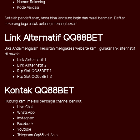
Nomor Rekening
Kode Validasi
Setelah pendaftaran, Anda bisa langsung login dan mulai bermain. Daftar
sekarang juga untuk peluang menang besar!
Link Alternatif QQ88BET
Jika Anda mengalami kesulitan mengakses website kami, gunakan link alternatif
di bawah:
Link Alnternatif 1
Link Alnternatif 2
Rtp Slot QQ88BET 1
Rtp Slot QQ88BET 2
Kontak QQ88BET
Hubungi kami melalui berbagai channel berikut:
Live Chat
WhatsApp
Instagram
Facebook
Youtube
Telegram Qq88bet Asia