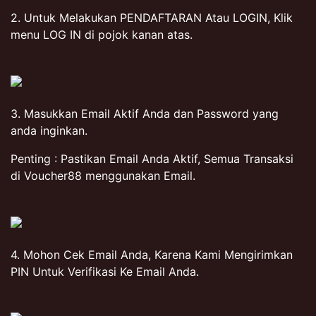
2. Untuk Melakukan PENDAFTARAN Atau LOGIN, Klik
menu LOG IN di pojok kanan atas.
3. Masukkan Email Aktif Anda dan Password yang
anda inginkan.
Penting : Pastikan Email Anda Aktif, Semua Transaksi
di Voucher88 menggunakan Email.
4. Mohon Cek Email Anda, Karena Kami Mengirimkan
PIN Untuk Verifikasi Ke Email Anda.